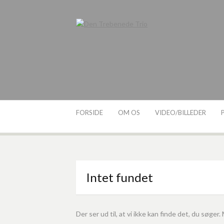
Spring
til
indhold
Den
Bandet Den Trebenede
Trio
Trebenede
Trio
FORSIDE
OM OS
VIDEO/BILLEDER
Intet fundet
Der ser ud til, at vi ikke kan finde det, du søger