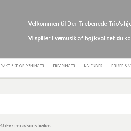
Velkommen til Den Trebenede Trio’s h
Vi spiller livemusik af høj kvalitet du 
PRAKTISKE OPLYSNINGER
ERFARINGER
KALENDER
PRISER & 
. Måske vil en søgning hjælpe.