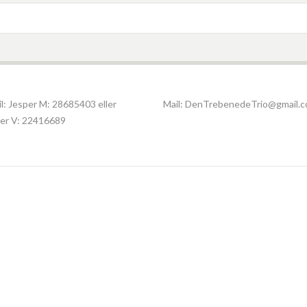
l: Jesper M:
28685403
eller
Mail:
DenTrebenedeTrio@gmail.
er V:
22416689